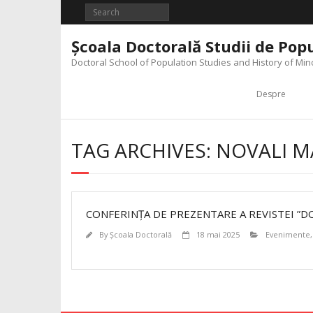
Skip
to
content
Şcoala Doctorală Studii de Popul
Doctoral School of Population Studies and History of Mino
Despre
TAG ARCHIVES: NOVALI 
CONFERINȚA DE PREZENTARE A REVISTEI ”DO
By
Şcoala Doctorală
18 mai 2025
Evenimente