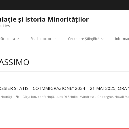
aţie şi Istoria Minorităţilor
rities
Structura
Studii doctorale
Cercetare Ştiinţifică
Informaţ
MASSIMO
SSIER STATISTICO IMMIGRAZIONE” 2024 – 21 MAI 2025, ORA 
,
Noutăţi
Cârja Ion
,
conferinţă
,
Luca Di Sciullo
,
Mândrescu Gheorghe
,
Novali M