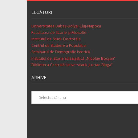
LEGĂTURI
Universitatea Babeș-Bolyai Cluj-Napoca
Facultatea de Istorie şi Filosofie
Institutul de Studii Doctorale
Centrul de Studiere a Populaţiei
Seminarul de Demografie Istorică
Institutul de Istorie Ecleziastică „Nicolae Bocşan”
Biblioteca Centrală Universitară „Lucian Blaga”
ARHIVE
Arhive