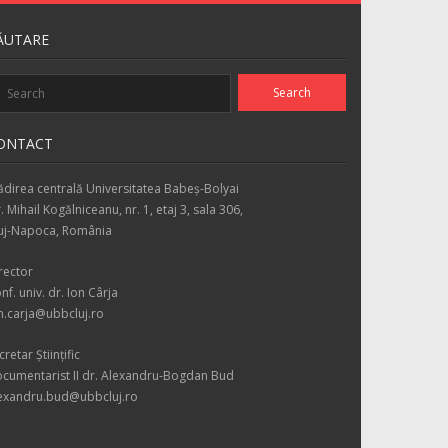
ĂUTARE
ONTACT
ădirea centrală Universitatea Babeş-Bolyai
r. Mihail Kogălniceanu, nr. 1, etaj 3, sala 306,
uj-Napoca, România
rector
nf. univ. dr. Ion Cârja
n.carja@ubbcluj.ro
cretar Ştiinţific
cumentarist II dr. Alexandru-Bogdan Bud
exandru.bud@ubbcluj.ro