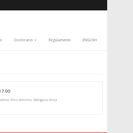
ii
Doctoranzi
Regulamente
ENGLISH
17.00
assimo
,
Ricci Antonio
,
Stângaciu Anca