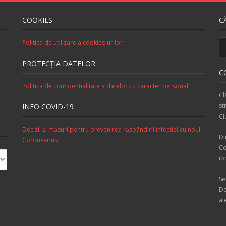
COOKIES
C
Politica de utilizare a cookies-urilor
PROTECŢIA DATELOR
C
Politica de confidenţialitate a datelor cu caracter personal
Cl
st
INFO COVID-19
Cl
Decizii şi măsuri pentru prevenirea răspândirii infecţiei cu noul
Di
Coronavirus
Co
io
Se
Do
al