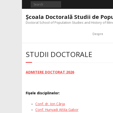
Skip
to
content
Şcoala Doctorală Studii de Popul
Doctoral School of Population Studies and History of Mino
Despre
STUDII DOCTORALE
ADMITERE DOCTORAT 2026
Fișele disciplinelor:
Conf. dr. Ion Cârja
Conf. Hunyadi Attila Gabor