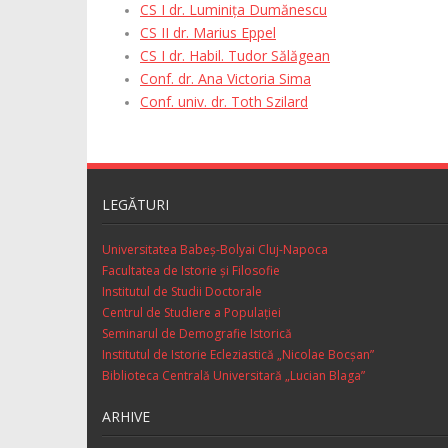
CS I dr. Luminița Dumănescu
CS II dr. Marius Eppel
CS I dr. Habil. Tudor Sălăgean
Conf. dr. Ana Victoria Sima
Conf. univ. dr. Toth Szilard
LEGĂTURI
Universitatea Babeș-Bolyai Cluj-Napoca
Facultatea de Istorie şi Filosofie
Institutul de Studii Doctorale
Centrul de Studiere a Populaţiei
Seminarul de Demografie Istorică
Institutul de Istorie Ecleziastică „Nicolae Bocşan”
Biblioteca Centrală Universitară „Lucian Blaga”
ARHIVE