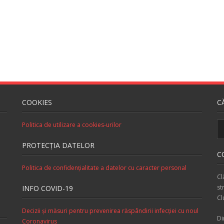
COOKIES
C
Politica de utilizare a cookies-urilor
PROTECŢIA DATELOR
C
Politica de confidenţialitate a datelor cu caracter personal
Cl
st
INFO COVID-19
Cl
Decizii şi măsuri pentru prevenirea răspândirii infecţiei cu noul
Di
Coronavirus