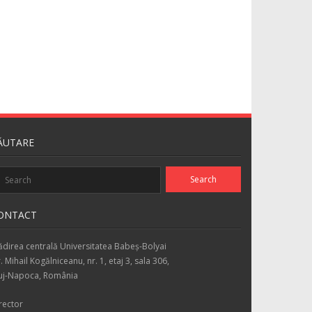
ĂUTARE
ONTACT
ădirea centrală Universitatea Babeş-Bolyai
r. Mihail Kogălniceanu, nr. 1, etaj 3, sala 306,
uj-Napoca, România
rector