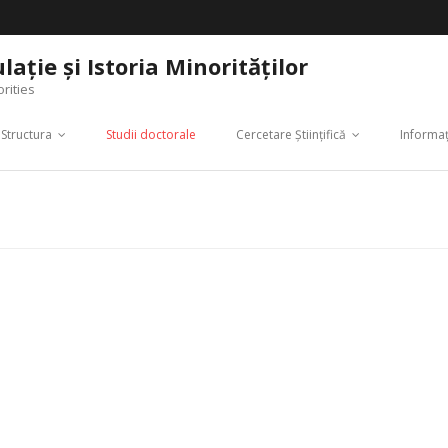
aţie şi Istoria Minorităţilor
rities
Structura
Studii doctorale
Cercetare Ştiinţifică
Informaţ