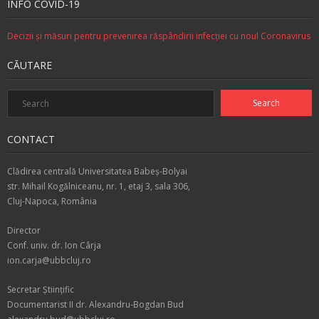
INFO COVID-19
Decizii şi măsuri pentru prevenirea răspândirii infecţiei cu noul Coronavirus
CĂUTARE
CONTACT
Clădirea centrală Universitatea Babeş-Bolyai
str. Mihail Kogălniceanu, nr. 1, etaj 3, sala 306,
Cluj-Napoca, România
Director
Conf. univ. dr. Ion Cârja
ion.carja@ubbcluj.ro
Secretar Ştiinţific
Documentarist II dr. Alexandru-Bogdan Bud