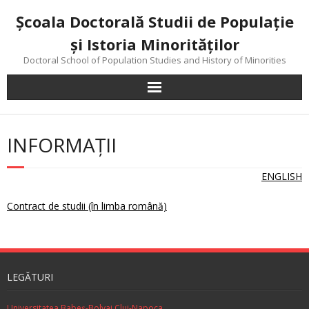
Skip
Şcoala Doctorală Studii de Populaţie
to
content
şi Istoria Minorităţilor
Doctoral School of Population Studies and History of Minorities
INFORMAŢII
ENGLISH
Contract de studii (în limba română)
LEGĂTURI
Universitatea Babeș-Bolyai Cluj-Napoca