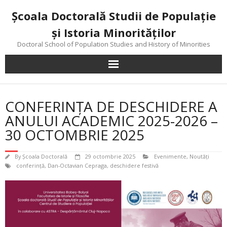
Skip
Şcoala Doctorală Studii de Populaţie
to
content
şi Istoria Minorităţilor
Doctoral School of Population Studies and History of Minorities
CONFERINȚA DE DESCHIDERE A
ANULUI ACADEMIC 2025-2026 –
30 OCTOMBRIE 2025
By
Şcoala Doctorală
29 octombrie 2025
Evenimente
,
Noutăţi
conferinţă
,
Dan-Octavian Cepraga
,
deschidere festivă