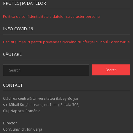
PROTECŢIA DATELOR
Politica de confidenţialitate a datelor cu caracter personal
INFO COVID-19
Decizii şi măsuri pentru prevenirea răspândirii infecţiei cu noul Coronavirus
CĂUTARE
CONTACT
Clădirea centrală Universitatea Babeş-Bolyai
str. Mihail Kogălniceanu, nr. 1, etaj 3, sala 306,
Cluj-Napoca, România
Director
Conf. univ. dr. Ion Cârja