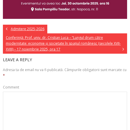
Admitere 2025-2026
Conferință: Prof. univ. dr. Cristian Luca – ”Lungul drum către
modernitate: economie și societate în spațiul românesc (secolele XVII-
XVIII) – 17 noiembrie 2025, ora 17
LEAVE A REPLY
Adresa ta de email nu va fi publicată.
Câmpurile obligatorii sunt marcate cu
*
Comment