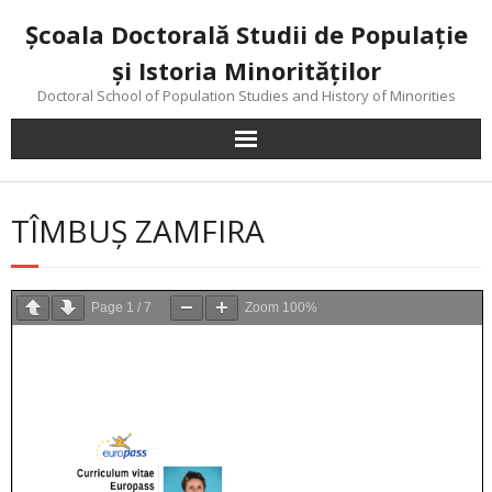
Skip
Şcoala Doctorală Studii de Populaţie
to
content
şi Istoria Minorităţilor
Doctoral School of Population Studies and History of Minorities
TÎMBUŞ ZAMFIRA
Page
1
/
7
Zoom
100%