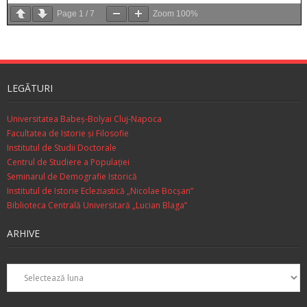
Page
1
/
7
Zoom
100%
LEGĂTURI
Universitatea Babeș-Bolyai Cluj-Napoca
Facultatea de Istorie şi Filosofie
Institutul de Studii Doctorale
Centrul de Studiere a Populaţiei
Seminarul de Demografie Istorică
Institutul de Istorie Ecleziastică „Nicolae Bocşan”
Biblioteca Centrală Universitară „Lucian Blaga”
ARHIVE
Arhive