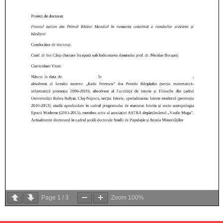
Page
1
/
3
Zoom
100%