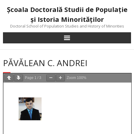
Skip
Şcoala Doctorală Studii de Populaţie
to
content
şi Istoria Minorităţilor
Doctoral School of Population Studies and History of Minorities
PĂVĂLEAN C. ANDREI
Page
1
/
3
Zoom
100%