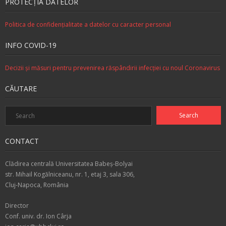
PROTECŢIA DATELOR
Politica de confidenţialitate a datelor cu caracter personal
INFO COVID-19
Decizii şi măsuri pentru prevenirea răspândirii infecţiei cu noul Coronavirus
CĂUTARE
CONTACT
Clădirea centrală Universitatea Babeş-Bolyai
str. Mihail Kogălniceanu, nr. 1, etaj 3, sala 306,
Cluj-Napoca, România
Director
Conf. univ. dr. Ion Cârja